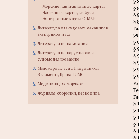
§ 
Морские навигационные карты
§ 
Настенные карты, глобусы
§ 
Электронные карты C-MAP
§ 
Литература для судовых механиков,
Гл
электриков и т.д
§9
§ 
Литература по навигации
§ 
Литература по парусникам и
§ 
судомоделированию
§ 
Маломерные суда. Гидроциклы.
§ 
Экзамены, Права ГИМС
§ 
Ра
Медицина для моряков
Те
Журналы, сборники, периодика
Гл
§ 
§ 
§ 
§ 
§ 
§ 