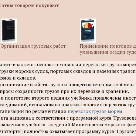
С этим товаром покупают
Организация грузовых работ
Применение понтонов д
уменьшения осадки суд
книге изложены основы технологии перевозки грузов море
грузки морских судов, портовых складов и наземных транс
юмов и складов.
но описание свойств грузов и процессов тепломассообмена
просы сохранности грузов при их перевозке и хранении.
и подготовке второго издания учебника привлечены инос
следований, использована практика морских перевозок гр
ганизаций по регламентации
перевозок грузов морем
.
ига написана в соответствии с программой курса "Грузове
равлением учебных заведений Министерства морского флот
анспорта", полностью охватывает программу курса "Грузове