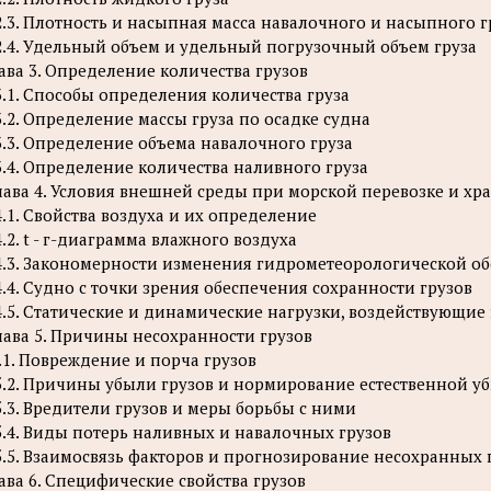
2.3. Плотность и насыпная масса навалочного и насыпного г
2.4. Удельный объем и удельный погрузочный объем груза
ава 3. Определение количества грузов
3.1. Способы определения количества груза
3.2. Определение массы груза по осадке судна
3.3. Определение объема навалочного груза
3.4. Определение количества наливного груза
лава 4. Условия внешней среды при морской перевозке и хр
4.1. Свойства воздуха и их определение
4.2. t - г-диаграмма влажного воздуха
4.3. Закономерности изменения гидрометеорологической о
4.4. Судно с точки зрения обеспечения сохранности грузов
4.5. Статические и динамические нагрузки, воздействующие
лава 5. Причины несохранности грузов
.1. Повреждение и порча грузов
5.2. Причины убыли грузов и нормирование естественной у
5.3. Вредители грузов и меры борьбы с ними
5.4. Виды потерь наливных и навалочных грузов
5.5. Взаимосвязь факторов и прогнозирование несохранных 
ава 6. Специфические свойства грузов