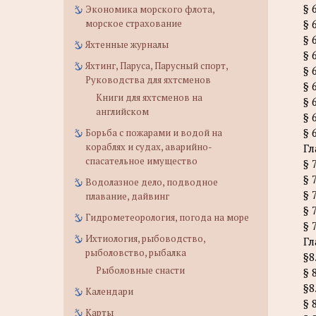
§ 
Экономика морского флота,
морское страхование
§ 
§ 
Яхтенные журналы
§ 
Яхтинг, Паруса, Парусный спорт,
§ 
Руководства для яхтсменов
§ 
Книги для яхтсменов на
§ 
английском
§ 
§ 
Борьба с пожарами и водой на
кораблях и судах, аварийно-
Гл
спасательное имущество
§ 
§ 
Водолазное дело, подводное
§ 
плавание, дайвинг
§ 
Гидрометеорология, погода на море
§ 
Ихтиология, рыбоводство,
Гл
рыболовство, рыбалка
§8
Рыболовные снасти
§ 
§8
Календари
§ 
Карты