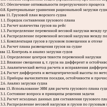
10.7. Обеспечение оптимальности перегрузочного процесса
40.8. Критериальные уравнения рациональной загрузки суд
ава 11. Грузовой план морского судна
11.1. Порядок составления грузового плана
11.2. Расчет количества грузов на рейс
11.3. Распределение переменной весовой нагрузки между г
11.4. Распределение переменной весовой нагрузки между 
11.5. Комплектация грузов в грузовом помещении и отсеке
11.6. Расчет плана размещения грузов на судне
ава 12. Контроль и анализ загрузки судов
12.1. Определение центров тяжести переменной нагрузки
12.2. Влияние смещения ц. т. груза на дифферент и остойчив
12.3. Аналитический метод расчета и исправления диффере
12.4. Расчет дифферента и метацентрической высоты по мет
12.5. Приборы-вычислители посадки, остойчивости и прочн
12.6. Анализ загрузки судна
ава 13. Использование ЭВМ для расчета грузового плана суд
13.1. Состояние вопроса и принципы решения задачи
13.2. Расчет исходных данных для составления грузового пл
13.3. Распределение весовой нагрузки и грузов по грузовы