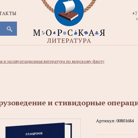
ТАКТЫ
+7
с
ая и эксплуатационная литература по морскому флоту
рузоведение и стивидорные операц
Артикул:
00801684