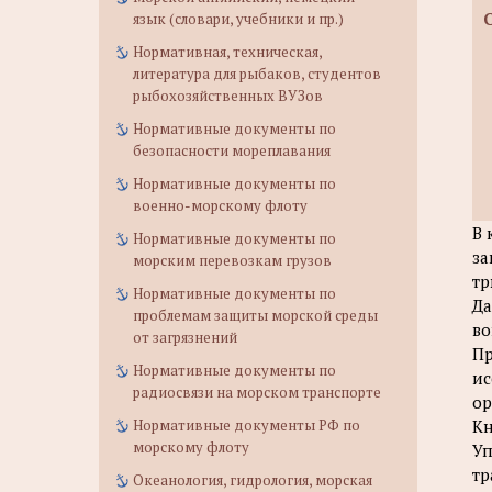
язык (словари, учебники и пр.)
Нормативная, техническая,
литература для рыбаков, студентов
рыбохозяйственных ВУЗов
Нормативные документы по
безопасности мореплавания
Нормативные документы по
военно-морскому флоту
В 
Нормативные документы по
за
морским перевозкам грузов
тр
Нормативные документы по
Да
проблемам защиты морской среды
во
от загрязнений
Пр
Нормативные документы по
ис
радиосвязи на морском транспорте
ор
Нормативные документы РФ по
Кн
морскому флоту
Уп
тр
Океанология, гидрология, морская