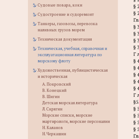
Судовые повара, коки
§ 
§ 
Судостроение и судоремонт
Гл
Танкеры, газовозы, перевозка
§ 
наливных грузов морем
§ 
Техническая документация
§ 
§ 
Техническая, учебная, справочная и
Г 
эксплуатационная литература по
§ 
морскому флоту
§ 
Художественная, публицистическая
§ 
и историческая
§ 
А. Покровский
§ 
В. Конецкий
Г 
В. Шигин
§5
Детская морская литература
§ 
Л. Скрягин
Морские списки, морские
§ 
мартирологи, морские персоналии
§ 
Н. Каланов
§ 
Н. Черкашин
Гл