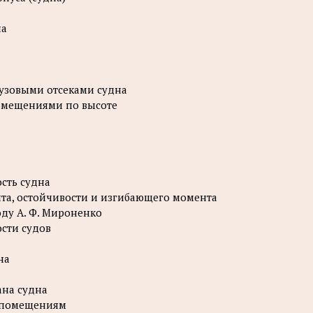
на
рузовыми отсеками судна
помещениями по высоте
ость судна
нта, остойчивости и изгибающего момента
оду А. Ф. Мироненко
ости судов
на
ана судна
м помещениям