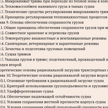
8.5. Микроклимат трюма при переходе из теплой зоны в хо
8.6. Тепломассообмен наливного груза в танках судна
8.7. Технические средства регулирования микроклимата трю
8.8. Принципы регулирования тепловлажностных процессов 
ава 9. Основы обеспечения сохранности грузов
.1. Общие принципы обеспечения сохранности грузов при 
9.2. Совместное хранение и перевозка грузов
9.3. Температурно-влажностные и вентиляционные режимы
9.4. Санитарные, ветеринарные и карантинные режимы
9.5. Зачистка и подготовка грузовых помещений
9.6. Сушка трюмов
9.7. Укладка грузов в трюме; подстилочный, прокладочный
здел второй
оретические основы рациональной загрузки транспортных 
ава 10. Теоретические основы рациональной загрузки морск
10.1. Основные требования к рациональной загрузке судна
10.2. Критерий использования грузоподъемности и грузовм
10.3. Удифферентование судна
10.4. Обеспечение надлежащей остойчивости судна
10.5. Условия сохранения местной прочности корпуса судна
10.6. Условия сохранения общей (продольной) прочности кор