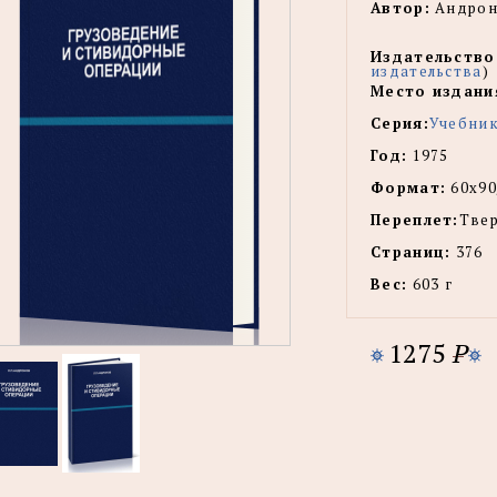
Автор:
Андрон
Издательство
издательства
)
Место издани
Серия:
Учебник
Год:
1975
Формат:
60x90
Переплет:
Тве
Страниц:
376
Вес:
603 г
1275
P