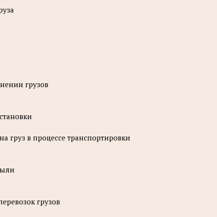
руза
анении грузов
бстановки
 на груз в процессе транспортировки
были
перевозок грузов