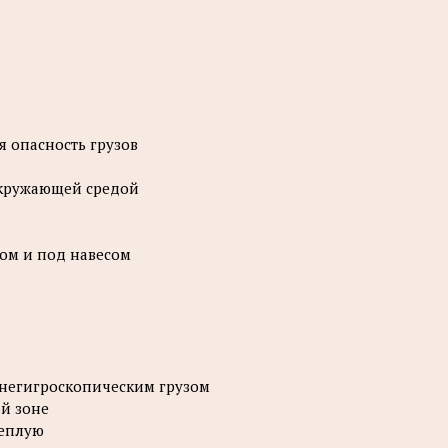
я опасность грузов
 окружающей средой
бом и под навесом
 негигроскопическим грузом
й зоне
теплую