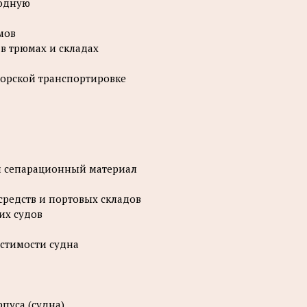
лодную
мов
в трюмах и складах
морской транспортировке
 и сепарационный материал
средств и портовых складов
их судов
естимости судна
пуса (судна)