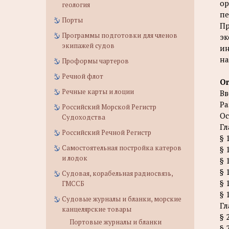
ор
геология
пе
Порты
Пр
Программы подготовки для членов
эк
экипажей судов
ин
на
Проформы чартеров
Речной флот
О
Речные карты и лоции
Вв
Ра
Российский Морской Регистр
Ос
Судоходства
Гл
Российский Речной Регистр
§ 
Самостоятельная постройка катеров
§ 
и лодок
§ 
§ 
Судовая, корабельная радиосвязь,
§ 
ГМССБ
§ 
Судовые журналы и бланки, морские
Гл
канцелярские товары
§ 
Портовые журналы и бланки
§ 