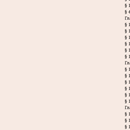
§ 
§ 
Гл
§ 
§ 
§ 
§ 
§ 
§ 
Гл
§ 
§ 
§ 
§ 
§ 
§ 
Гл
§ 
§ 
§ 