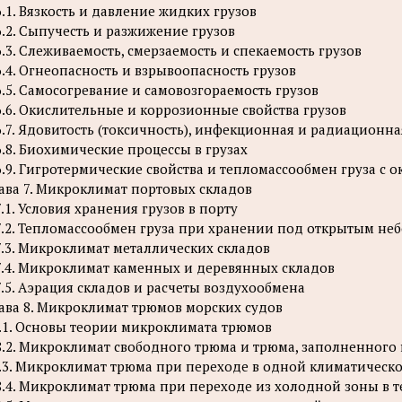
6.1. Вязкость и давление жидких грузов
6.2. Сыпучесть и разжижение грузов
6.3. Слеживаемость, смерзаемость и спекаемость грузов
6.4. Огнеопасность и взрывоопасность грузов
6.5. Самосогревание и самовозгораемость грузов
6.6. Окислительные и коррозионные свойства грузов
6.7. Ядовитость (токсичность), инфекционная и радиационна
6.8. Биохимические процессы в грузах
6.9. Гигротермические свойства и тепломассообмен груза с
ава 7. Микроклимат портовых складов
7.1. Условия хранения грузов в порту
7.2. Тепломассообмен груза при хранении под открытым не
7.3. Микроклимат металлических складов
7.4. Микроклимат каменных и деревянных складов
7.5. Аэрация складов и расчеты воздухообмена
ава 8. Микроклимат трюмов морских судов
.1. Основы теории микроклимата трюмов
8.2. Микроклимат свободного трюма и трюма, заполненного
.3. Микроклимат трюма при переходе в одной климатическо
8.4. Микроклимат трюма при переходе из холодной зоны в 