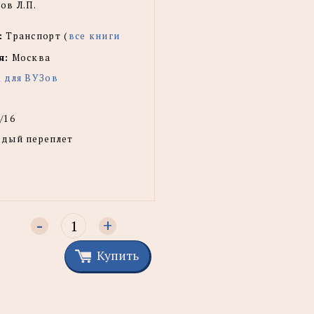
ов Л.П.
:
Транспорт (
все книги
я:
Москва
 для ВУЗов
/16
рдый переплет
-
+
Купить