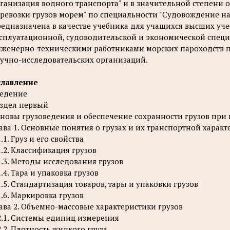
ганизация водного транспорта" и в значительной степени 
ревозки грузов морем" по специальности "Судовождение на
едназначена в качестве учебника для учащихся высших уч
сплуатационной, судоводительской и экономической специа
женерно-техническими работниками морских пароходств по
учно-исследовательских организаций.
главление
едение
здел первый
новы грузоведения и обеспечение сохранности грузов при
ава 1. Основные понятия о грузах и их транспортной характ
1.1. Груз и его свойства
1.2. Классификация грузов
1.3. Методы исследования грузов
1.4. Тара и упаковка грузов
1.5. Стандартизация товаров, тары и упаковки грузов
1.6. Маркировка грузов
ава 2. Объемно-массовые характеристики грузов
2.1. Системы единиц измерения
2.2. Плотность жидкого груза