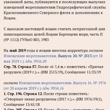
указанной даты, публикуются в последующих выпусках
извещений мореплавателям Гидрографической службы
Краснознаменного Северного флота и дополнениях к
Лоции.
С выходом настоящей лоции считать непригодной для
навигационных целей Лоцию Баренцева моря, часть II
(№ 1112) ГУНиО МО, 1983
На
май 2019
года в лоцию внесена корректура
согласно
Извещению мореплавателям.
Выпуск 20. № 2513
(от 18
мая 2019 г.)
Адм. 9956.20
Стр. 78. Строка 57.
После «6-7,4 м.» поместить: «Причал
разрушен (2019 г.).». (ИМ 2513/19), Сообщение 11/23/19
согласно
Извещению мореплавателям. Выпуск 16. № 1976
(от 20 апреля 2019 г.)
Адм. 9956.16
1. Стр. 196. Строка 12
. После строки поместить:
«Створные знаки разрушены (2017 г.).». (ИМ 1976/19(1),
Сообщение 13/41/18
2. Стр. 203. Строка 12.
После «Рында.» поместить: «Знак