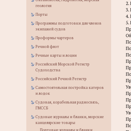
2.
геология
3.
Порты
4.
5.
Программы подготовки для членов
Пр
экипажей судов
Об
Проформы чартеров
По
Речной флот
По
По
Речные карты и лоции
Пр
Российский Морской Регистр
Пр
Судоходства
По
Российский Речной Регистр
Пр
Ув
Самостоятельная постройка катеров
Пр
и лодок
Пр
Судовая, корабельная радиосвязь,
Пр
ГМССБ
Ув
Судовые журналы и бланки, морские
Пр
канцелярские товары
По
Портовые журналы и бланки