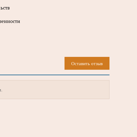
ьств
венности
Оставить отзыв
м.