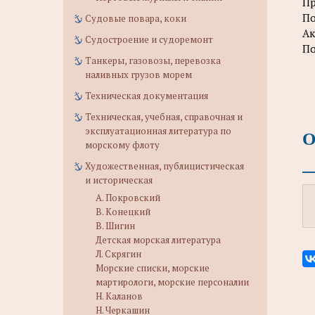
Пр
По
Судовые повара, коки
Ак
Судостроение и судоремонт
По
Танкеры, газовозы, перевозка
наливных грузов морем
Техническая документация
Техническая, учебная, справочная и
эксплуатационная литература по
О
морскому флоту
Художественная, публицистическая
и историческая
А. Покровский
В. Конецкий
В. Шигин
Детская морская литература
Л. Скрягин
Морские списки, морские
мартирологи, морские персоналии
Н. Каланов
Н. Черкашин