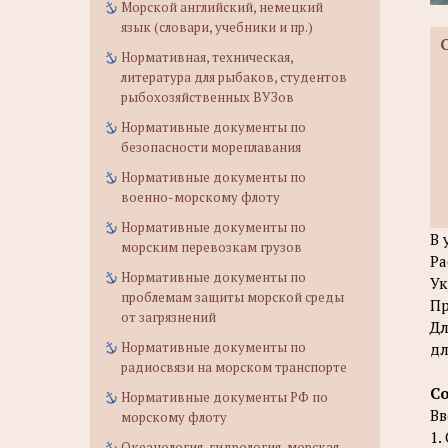
Морской английский, немецкий
язык (словари, учебники и пр.)
Нормативная, техническая,
литература для рыбаков, студентов
рыбохозяйственных ВУЗов
Нормативные документы по
безопасности мореплавания
Нормативные документы по
военно-морскому флоту
Нормативные документы по
В 
морским перевозкам грузов
Ра
Нормативные документы по
Ук
проблемам защиты морской среды
Пр
от загрязнений
Дл
Нормативные документы по
дл
радиосвязи на морском транспорте
С
Нормативные документы РФ по
Вв
морскому флоту
1.
Океанология, гидрология, морская