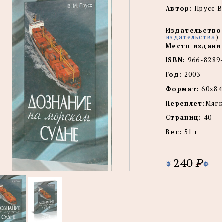
Автор:
Прусс В
Издательство
издательства
)
Место издани
ISBN:
966-8289
Год:
2003
Формат:
60x84
Переплет:
Мягк
Страниц:
40
Вес:
51 г
240
P