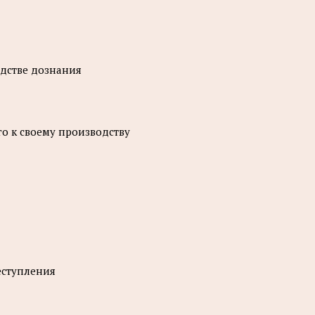
дстве дознания
о к своему производству
еступления