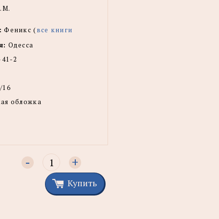
.М.
:
Феникс (
все книги
я:
Одесса
-41-2
/16
ая обложка
-
+
Купить