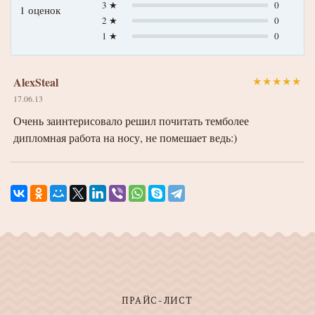
3 ★
0
1 оценок
2 ★
0
1 ★
0
AlexSteal
★
★
★
★
★
17.06.13
Очень заинтерисовало решил почитать темболее
дипломная работа на носу, не помешает ведь:)
ПРАЙС-ЛИСТ