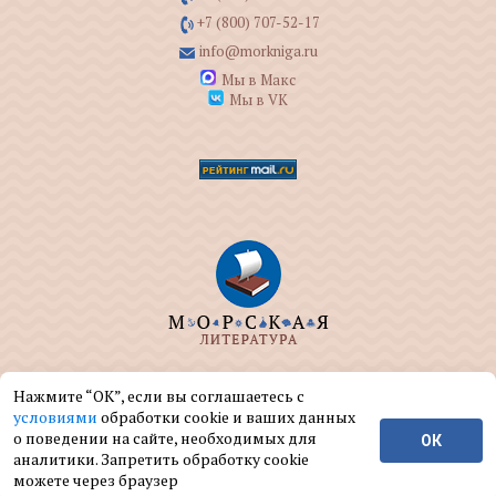
+7 (800) 707-52-17
info@morkniga.ru
Мы в Макс
Мы в VK
ООО "МОРКНИГА" занимается изданием и
Нажмите “ОК”, если вы соглашаетесь с
реализацией книг на морскую тематику.
условиями
обработки cookie и ваших данных
о поведении на сайте, необходимых для
ОК
© ООО "МОРКНИГА", 2004 — 2026 г.
аналитики. Запретить обработку cookie
можете через браузер