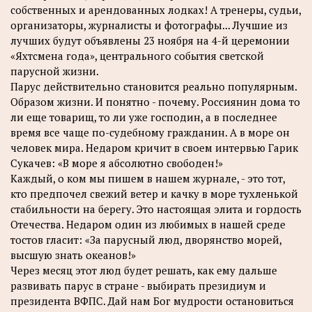
собственных и арендованных лодках! А тренеры, судьи,
организаторы, журналисты и фотографы... Лучшие из
лучших будут объявлены 23 ноября на 4-й церемонии
«Яхтсмена года», центрального события светской
парусной жизни.
Парус действительно становится реально популярным.
Образом жизни. И понятно - почему. Россиянин дома то
ли еще товарищ, то ли уже господин, а в последнее
время все чаще по-судебному гражданин. А в море он
человек мира. Недаром кричит в своем интервью Гарик
Сукачев: «В море я абсолютно свободен!»
Каждый, о ком мы пишем в нашем журнале, - это тот,
кто предпочел свежий ветер и качку в море тухленькой
стабильности на берегу. Это настоящая элита и гордость
Отечества. Недаром один из любимых в нашей среде
тостов гласит: «За парусный люд, дворянство морей,
высшую знать океанов!»
Через месяц этот люд будет решать, как ему дальше
развивать парус в стране - выбирать президиум и
президента ВФПС. Дай нам Бог мудрости остановиться