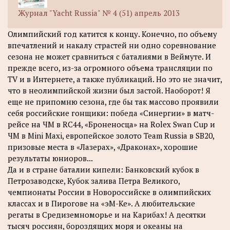
Журнал "Yacht Russia" № 4 (51) апрель 2013
Олимпийский год катится к концу. Конечно, по объему
впечатлений и накалу страстей ни одно соревнование
сезона не может сравниться с баталиями в Веймуте. И
прежде всего, из-за огромного объема трансляции по
TV и в Интернете, а также публикаций. Но это не значит,
что в неолимпийской жизни был застой. Наоборот! Я
еще не припомню сезона, где бы так массово проявили
себя российские гонщики: победа «Синергии» в матч-
рейсе на ЧМ в RC44, «Броненосца» на Rolex Swan Cup и
ЧМ в Mini Maxi, европейское золото Team Russia в SB20,
призовые места в «Лазерах», «Драконах», хорошие
результаты юниоров...
Да и в стране баталии кипели: Банковский кубок в
Петрозаводске, Кубок залива Петра Великого,
чемпионаты России в Новороссийске в олимпийских
классах и в Пирогове на «эМ-Ке». А любительские
регаты в Средиземноморье и на Карибах! А десятки
тысяч россиян, бороздящих моря и океаны на