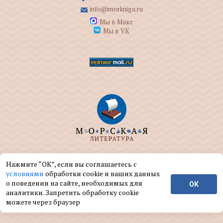
info@morkniga.ru
Мы в Макс
Мы в VK
ООО "МОРКНИГА" занимается изданием и
Нажмите “ОК”, если вы соглашаетесь с
реализацией книг на морскую тематику.
условиями
обработки cookie и ваших данных
о поведении на сайте, необходимых для
ОК
© ООО "МОРКНИГА", 2004 — 2026 г.
аналитики. Запретить обработку cookie
можете через браузер