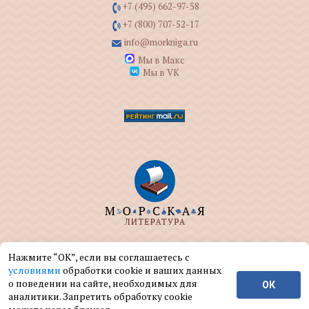
+7 (495) 662-97-58
+7 (800) 707-52-17
info@morkniga.ru
Мы в Макс
Мы в VK
ООО "МОРКНИГА" занимается изданием и
Нажмите “ОК”, если вы соглашаетесь с
реализацией книг на морскую тематику.
условиями
обработки cookie и ваших данных
о поведении на сайте, необходимых для
ОК
© ООО "МОРКНИГА", 2004 — 2026 г.
аналитики. Запретить обработку cookie