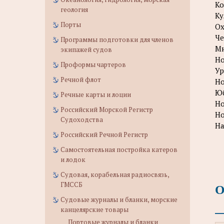
Ко
геология
Ку
Порты
Ох
Че
Программы подготовки для членов
Мн
экипажей судов
Но
Проформы чартеров
Ур
Речной флот
Но
Юб
Речные карты и лоции
Но
Российский Морской Регистр
Но
Судоходства
На
Российский Речной Регистр
Самостоятельная постройка катеров
и лодок
Судовая, корабельная радиосвязь,
ГМССБ
О
Судовые журналы и бланки, морские
канцелярские товары
Портовые журналы и бланки