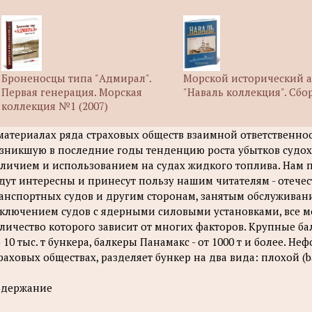
Броненосцы типа "Адмирал".
Морской исторический 
Первая генерация. Морская
"Наваль коллекция". Сб
коллекция №1 (2007)
материалах ряда страховых обществ взаимной ответственнос
зникшую в последние годы тенденцию роста убытков судох
личием и использованием на судах жидкого топлива. Нам п
дут интересны и принесут пользу нашим читателям - отеч
анспортных судов и другим сторонам, занятым обслуживание
ключением судов с ядерными силовыми установками, все мо
личество которого зависит от многих факторов. Крупные ба
 10 тыс. т бункера, балкеры Панамакс - от 1000 т и более. Н
раховых обществах, разделяет бункер на два вида: плохой (b
одержание