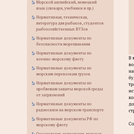
Морской английский, немецкий
язык (словари, учебники и пр.)
Нормативная, техническая,
литература для рыбаков, студентов
рыбохозяйственных ВУЗов
Нормативные документы по
безопасности мореплавания
Нормативные документы по
В 
военно-морскому флоту
во
Нормативные документы по
на
морским перевозкам грузов
бу
Нормативные документы по
тр
проблемам защиты морской среды
ис
от загрязнений
ко
до
Нормативные документы по
радиосвязи на морском транспорте
ст
Нормативные документы РФ по
С
морскому флоту
Океанология, гидрология, морская