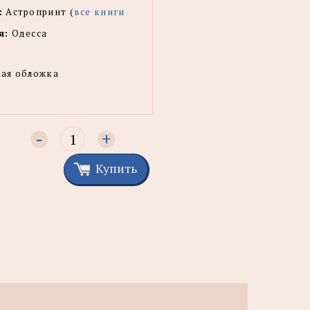
:
Астропринт (
все книги
я:
Одесса
ая обложка
-
+
Купить