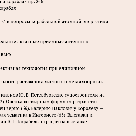
а кораблях пр. 266
корабля
урск” и вопросы корабельной атомной энергетики
абельные активные приемные антенны в
и ВМФ
рспективная технология при единичной
ального растяжения листового металлопроката
мирнов Ю. В. Петербургские судостроители на
(53). Оценка всемирным форумом разработок
лен верно (56). Валерию Павловичу Королеву —
ая тематика в Интернете (63). Выставки и
юрин Б. П. Корабелы отрасли на выставке