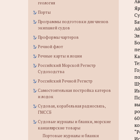
Ав
геология
Яр
Порты
Су
Программы подготовки для членов
Ба
экипажей судов
Аб
Эл
Проформы чартеров
Бо
Речной флот
пе
Речные карты и лоции
Ка
Те
Российский Морской Регистр
Го
Судоходства
по
Российский Речной Регистр
Шу
Самостоятельная постройка катеров
И
и лодок
По
вы
Судовая, корабельная радиосвязь,
ро
ГМССБ
60
Судовые журналы и бланки, морские
ко
канцелярские товары
“Р
Портовые журналы и бланки
Ис