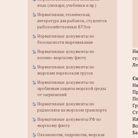
язык (словари, учебники и пр.)
Нормативная, техническая,
литература для рыбаков, студентов
рыбохозяйственных ВУЗов
Нормативные документы по
безопасности мореплавания
На
Нормативные документы по
военно-морскому флоту
су
Ле
Нормативные документы по
морским перевозкам грузов
С
Нормативные документы по
На
проблемам защиты морской среды
Пр
от загрязнений
По
Нормативные документы по
Гр
радиосвязи на морском транспорте
Ст
Ил
Нормативные документы РФ по
морскому флоту
Во
Ба
Океанология, гидрология, морская