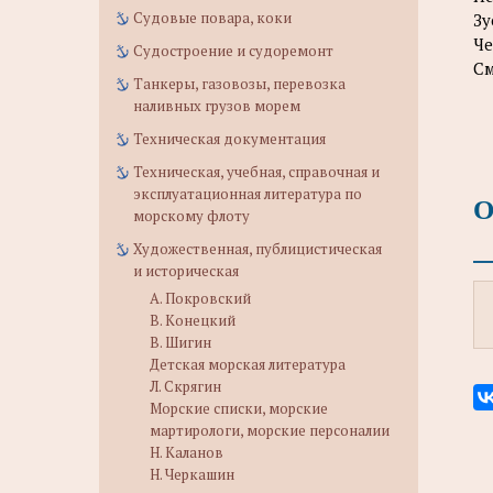
Судовые повара, коки
Зу
Че
Судостроение и судоремонт
См
Танкеры, газовозы, перевозка
наливных грузов морем
Техническая документация
Техническая, учебная, справочная и
эксплуатационная литература по
О
морскому флоту
Художественная, публицистическая
и историческая
А. Покровский
В. Конецкий
В. Шигин
Детская морская литература
Л. Скрягин
Морские списки, морские
мартирологи, морские персоналии
Н. Каланов
Н. Черкашин