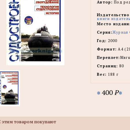
Автор:
Под ред
Издательство
книги издател
Место издани
Серия:
Журнал 
Год:
2000
Формат:
А4 (2
Переплет:
Мягк
Страниц:
80
Вес:
188 г
400
P
С этим товаром покупают