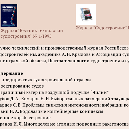
Журнал "Судостроение" 
Журнал "Вестник технологии
судостроения" № 1/1995
учно-технический и производственный журнал Российског
достроителей им. академика А. Н. Крылова и Ассоциации су
нинградской области, Центра технологии судостроения и с
одержание
 предприятиях судостроительной отрасли
оектирование судов
граничный катер на воздушной подушке “Чилим”
убов Д. А., Комаров Н. Н. Выбор главных размерений траул
арцев С. Б. Проблемы снижения интенсивности вибрации ко
ьин Н. А. Водолазные контейнерные комплексы
енное кораблестроение
ранов И. Л. Многоцелевые атомные подводные ракетоносцы