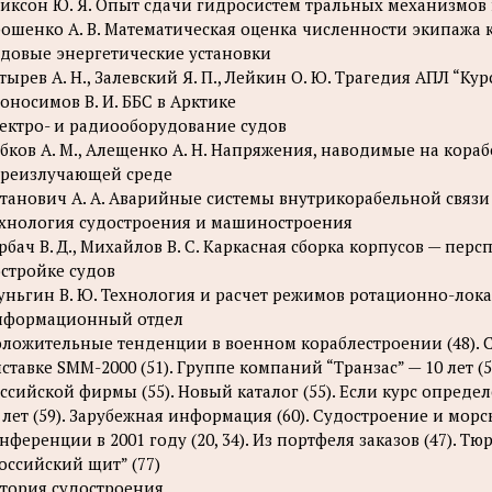
иксон Ю. Я. Опыт сдачи гидросистем тральных механизмов н
ошенко А. В. Математическая оценка численности экипажа 
довые энергетические установки
тырев А. Н., Залевский Я. П., Лейкин О. Ю. Трагедия АПЛ “К
оносимов В. И. ББС в Арктике
ектро- и радиооборудование судов
бков А. М., Алещенко А. Н. Напряжения, наводимые на кор
реизлучающей среде
танович А. А. Аварийные системы внутрикорабельной связ
хнология судостроения и машиностроения
рбач В. Д., Михайлов В. С. Каркасная сборка корпусов — пе
стройке судов
ньгин В. Ю. Технология и расчет режимов ротационно-лок
нформационный отдел
ложительные тенденции в военном кораблестроении (48). С
ставке SMM-2000 (51). Группе компаний “Транзас” — 10 лет 
ссийской фирмы (55). Новый каталог (55). Если курс опреде
 лет (59). Зарубежная информация (60). Судостроение и морск
нференции в 2001 году (20, 34). Из портфеля заказов (47). Т
оссийский щит” (77)
тория судостроения