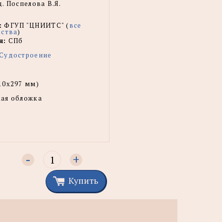
. Поспелова В.Я.
:
ФГУП "ЦНИИТС" (
все
ьства
)
я:
СПб
Судостроение
10х297 мм)
ая обложка
-
+
Купить