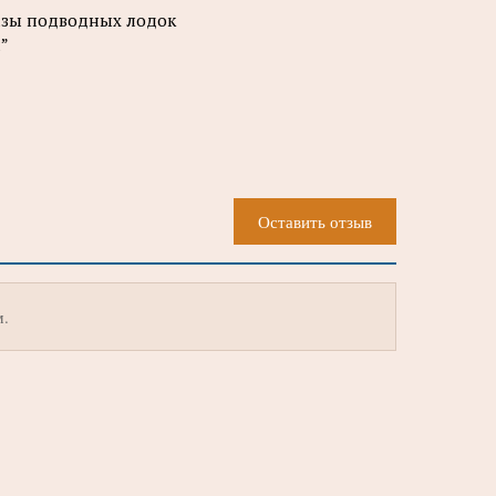
вбазы подводных лодок
а”
Оставить отзыв
м.