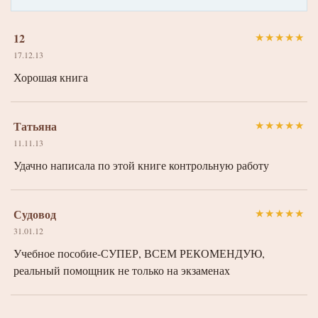
12
★
★
★
★
★
17.12.13
Хорошая книга
Татьяна
★
★
★
★
★
11.11.13
Удачно написала по этой книге контрольную работу
Судовод
★
★
★
★
★
31.01.12
Учебное пособие-СУПЕР, ВСЕМ РЕКОМЕНДУЮ,
реальный помощник не только на экзаменах