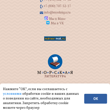
+7 (800) 707-52-17
info@morkniga.ru
Мы в Макс
Мы в VK
ООО "МОРКНИГА" занимается изданием и
Нажмите “ОК”, если вы соглашаетесь с
реализацией книг на морскую тематику.
условиями
обработки cookie и ваших данных
о поведении на сайте, необходимых для
ОК
© ООО "МОРКНИГА", 2004 — 2026 г.
аналитики. Запретить обработку cookie
можете через браузер