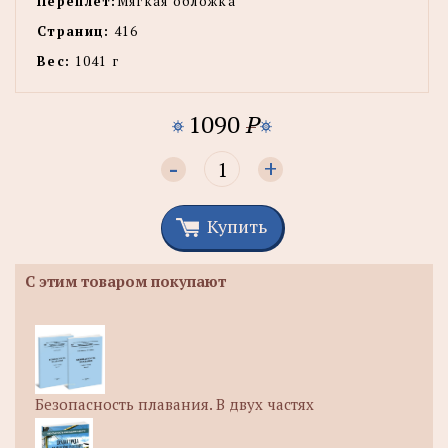
Переплет:
Мягкая обложка
Страниц:
416
Вес:
1041 г
1090
P
-
+
Купить
С этим товаром покупают
Безопасность плавания. В двух частях