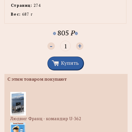
Страниц:
274
Вес:
687 г
805
P
-
+
Купить
С этим товаром покупают
Людвиг Франц - командир U-362