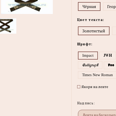
Чёрная
Геор
Цвет текста:
Золотистый
Шрифт:
Impact
JWH
Calligraph
Foo
Times New Roman
Якоря на ленте
Надпись: