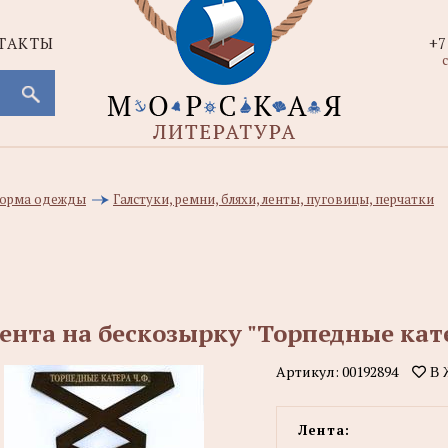
ТАКТЫ
+7
с
 форма одежды
Галстуки, ремни, бляхи, ленты, пуговицы, перчатки
ента на бескозырку "Торпедные кат
Артикул:
00192894
В 
Лента: