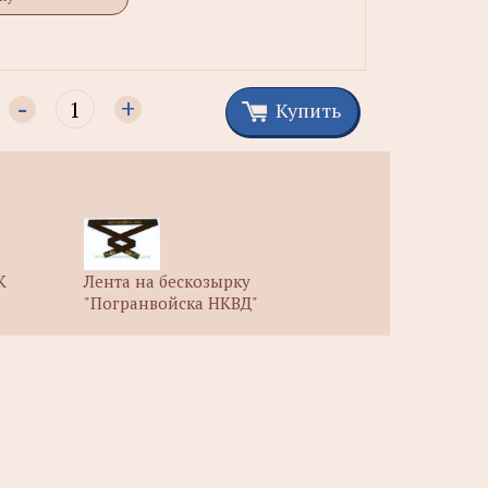
-
+
Купить
К
Лента на бескозырку
"Погранвойска НКВД"