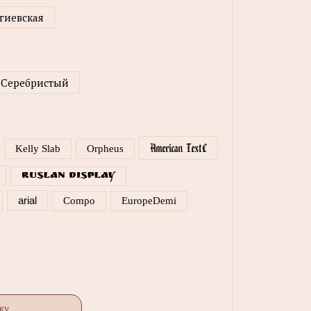
гиевская
Серебристый
American TextC
Kelly Slab
Orpheus
Ruslan Display
arial
Compo
EuropeDemi