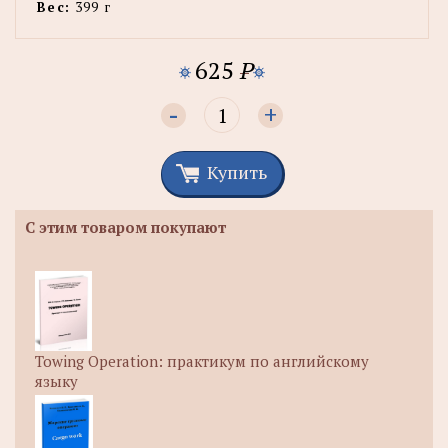
Вес:
399 г
625
P
-
+
Купить
С этим товаром покупают
Towing Operation: практикум по английскому
языку