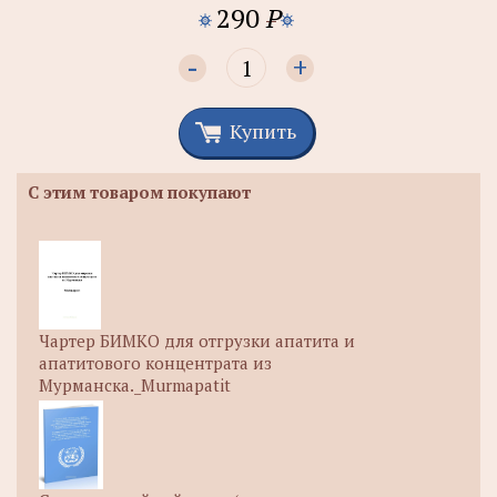
290
P
-
+
Купить
С этим товаром покупают
Чартер БИМКО для отгрузки апатита и
апатитового концентрата из
Мурманска._Murmapatit