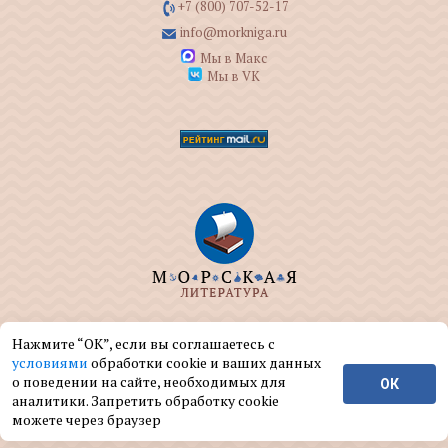
+7 (800) 707-52-17
info@morkniga.ru
Мы в Макс
Мы в VK
ООО "МОРКНИГА" занимается изданием и
Нажмите “ОК”, если вы соглашаетесь с
реализацией книг на морскую тематику.
условиями
обработки cookie и ваших данных
о поведении на сайте, необходимых для
ОК
© ООО "МОРКНИГА", 2004 — 2026 г.
аналитики. Запретить обработку cookie
можете через браузер