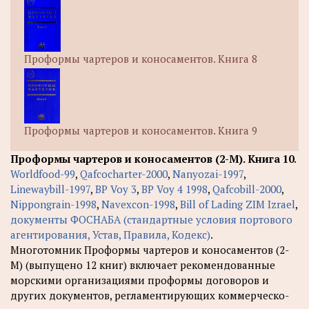
Проформы чартеров и коносаментов. Книга 8
Проформы чартеров и коносаментов. Книга 9
Проформы чартеров и коносаментов (2-М). Книга 10
.
Worldfood-99
,
Qafcocharter-2000
,
Nanyozai-1997
,
Linewaybill-1997
,
BP Voy 3
,
BP Voy 4 1998
,
Qafcobill-2000
,
Nippongrain-1998
,
Navexcon-1998
,
Bill of Lading ZIM Izrael
,
документы ФОСНАБА (стандартные условия портового
агентирования, Устав, Правила, Кодекс)
.
Многотомник Проформы чартеров и коносаментов (2-
М) (выпущено 12 книг) включает рекомендованные
морскими организациями проформы договоров и
других документов, регламентирующих коммерческо-