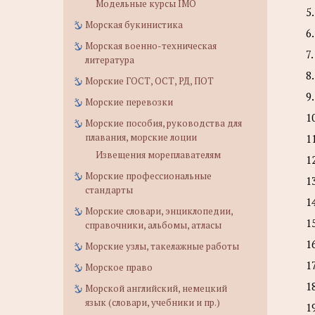
Модельные курсы IMO
5
Морская букинистика
6
Морская военно-техническая
7
литература
8
Морские ГОСТ, ОСТ, РД, ПОТ
9
Морские перевозки
1
Морские пособия, руководства для
плавания, морские лоции
1
Извещения мореплавателям
1
Морские профессиональные
1
стандарты
1
Морские словари, энциклопедии,
1
справочники, альбомы, атласы
1
Морские узлы, такелажные работы
1
Морское право
1
Морской английский, немецкий
язык (словари, учебники и пр.)
1