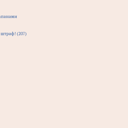
лапанами
штраф! (207)