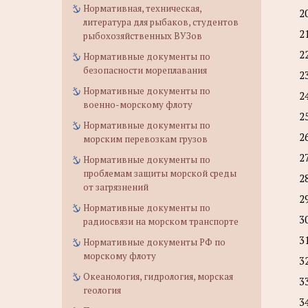
Нормативная, техническая,
2
литература для рыбаков, студентов
2
рыбохозяйственных ВУЗов
2
Нормативные документы по
безопасности мореплавания
2
Нормативные документы по
2
военно-морскому флоту
2
Нормативные документы по
2
морским перевозкам грузов
2
Нормативные документы по
проблемам защиты морской среды
2
от загрязнений
2
Нормативные документы по
3
радиосвязи на морском транспорте
3
Нормативные документы РФ по
морскому флоту
3
Океанология, гидрология, морская
3
геология
3