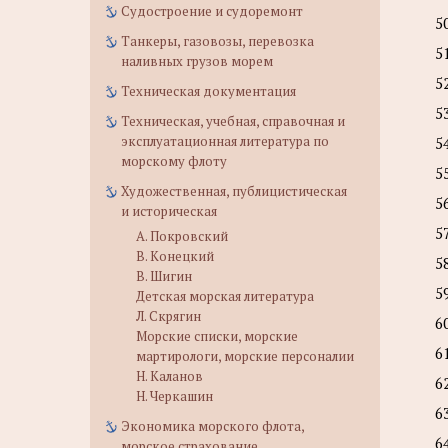
Судостроение и судоремонт
5
Танкеры, газовозы, перевозка
5
наливных грузов морем
5
Техническая документация
5
Техническая, учебная, справочная и
эксплуатационная литература по
5
морскому флоту
5
Художественная, публицистическая
5
и историческая
5
А. Покровский
В. Конецкий
5
В. Шигин
5
Детская морская литература
Л. Скрягин
6
Морские списки, морские
6
мартирологи, морские персоналии
Н. Каланов
6
Н. Черкашин
6
Экономика морского флота,
6
морское страхование