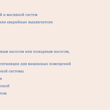
й и масляной систем
или аварийные выключатели
ным насосом или пожарным насосом,
 вентиляции для машинных помещений
вной системы
м
юпкой
отом