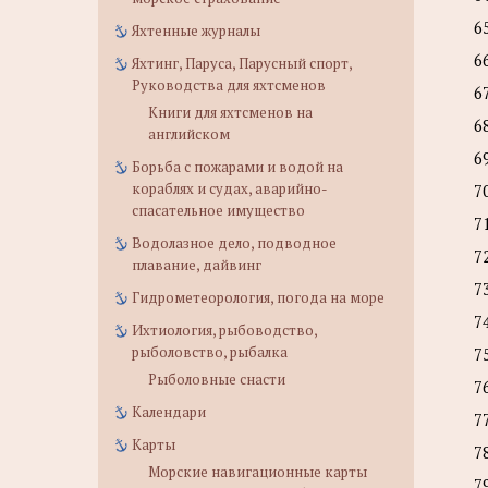
6
Яхтенные журналы
6
Яхтинг, Паруса, Парусный спорт,
Руководства для яхтсменов
6
Книги для яхтсменов на
6
английском
6
Борьба с пожарами и водой на
кораблях и судах, аварийно-
7
спасательное имущество
7
Водолазное дело, подводное
7
плавание, дайвинг
7
Гидрометеорология, погода на море
7
Ихтиология, рыбоводство,
рыболовство, рыбалка
7
Рыболовные снасти
7
Календари
7
Карты
7
Морские навигационные карты
7