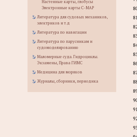
Настенные карты, глобусы
Электронные карты C-MAP
8
Литература для судовых механиков,
8
электриков и т.д
8
Литература по навигации
8
Литература по парусникам и
8
судомоделированию
8
Маломерные суда. Гидроциклы.
Экзамены, Права ГИМС
8
Медицина для моряков
8
Журналы, сборники, периодика
8
8
9
9
9
9
9