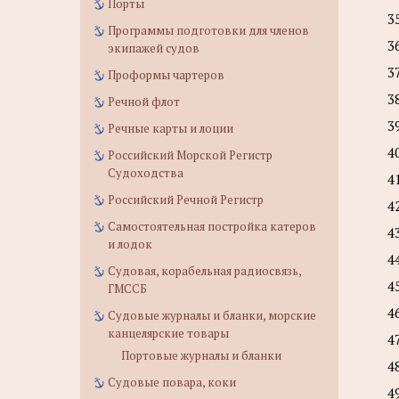
Порты
3
Программы подготовки для членов
3
экипажей судов
3
Проформы чартеров
3
Речной флот
3
Речные карты и лоции
4
Российский Морской Регистр
Судоходства
4
Российский Речной Регистр
4
Самостоятельная постройка катеров
4
и лодок
4
Судовая, корабельная радиосвязь,
4
ГМССБ
4
Судовые журналы и бланки, морские
канцелярские товары
4
Портовые журналы и бланки
4
Судовые повара, коки
4