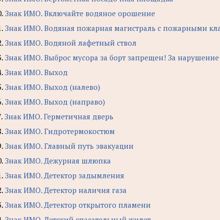
0.
Знак ИМО. Включайте водяное орошение
1.
Знак ИМО. Водяная пожарная магистраль с пожарными к
2.
Знак ИМО. Водяной лафетный ствол
3.
Знак ИМО. Выброс мусора за борт запрещен! За нарушение 
4.
Знак ИМО. Выход
5.
Знак ИМО. Выход (налево)
6.
Знак ИМО. Выход (направо)
7.
Знак ИМО. Герметичная дверь
8.
Знак ИМО. Гидротермокостюм
9.
Знак ИМО. Главный путь эвакуации
0.
Знак ИМО. Дежурная шлюпка
1.
Знак ИМО. Детектор задымления
2.
Знак ИМО. Детектор наличия газа
3.
Знак ИМО. Детектор открытого пламени
4.
Знак ИМО. Детский спасательный жилет