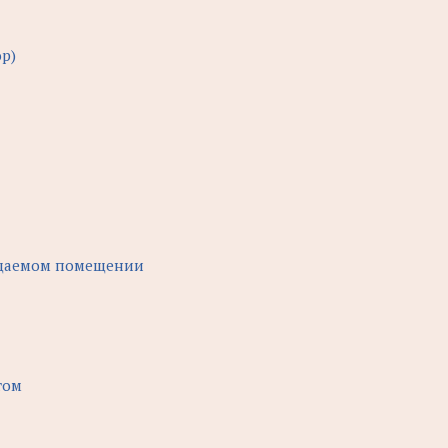
р)
ищаемом помещении
том